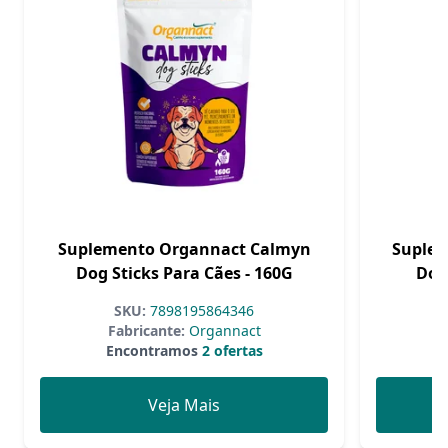
Suplemento Organnact Calmyn
Suple
Dog Sticks Para Cães - 160G
Dog
SKU:
7898195864346
Fabricante:
Organnact
Encontramos
2 ofertas
Veja Mais