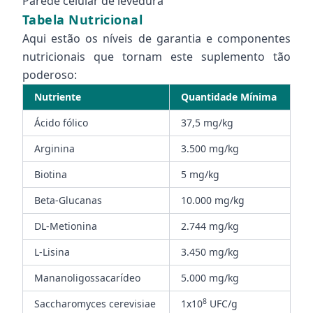
Parede celular de levedura
Tabela Nutricional
Aqui estão os níveis de garantia e componentes
nutricionais que tornam este suplemento tão
poderoso:
Nutriente
Quantidade Mínima
Ácido fólico
37,5 mg/kg
Arginina
3.500 mg/kg
Biotina
5 mg/kg
Beta-Glucanas
10.000 mg/kg
DL-Metionina
2.744 mg/kg
L-Lisina
3.450 mg/kg
Mananoligossacarídeo
5.000 mg/kg
8
Saccharomyces cerevisiae
1x10
UFC/g