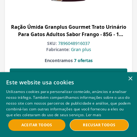
Ração Úmida Granplus Gourmet Trato Urinário
Para Gatos Adultos Sabor Frango - 85G - 1
Unidade
SKU:
7896048916037
Fabricante:
Gran plus
Encontramos
7 ofertas
×
Veja Mais
Este website usa cookies
Utilizamos cookies para personalizar conteúdo, anúncios e analisar
nosso tráfego. Também compartilhamos informações sobre o uso do
nosso site com nossos parceiros de publicidade e análise, que podem
combiná-las com outras informações que você forneceu a eles ou
que eles coletaram do uso de seus serviços.
Ler mais
ACEITAR TODOS
RECUSAR TODOS