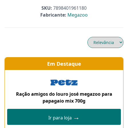
SKU:
7898401961180
Fabricante:
Megazoo
Em Destaque
Ração amigos do louro josé megazoo para
papagaio mix 700g
→
Ir para loja