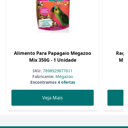
Alimento Para Papagaio Megazoo
Raçã
Mix 350G - 1 Unidade
Meg
SKU:
7898929877611
Fabricante:
Megazoo
Encontramos
4 ofertas
Veja Mais