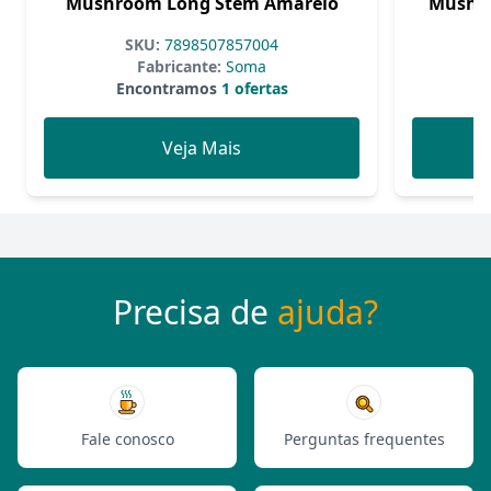
Mushroom Long Stem Amarelo
Mushr
SKU:
7898507857004
Fabricante:
Soma
Encontramos
1 ofertas
Veja Mais
Precisa de
ajuda?
Fale conosco
Perguntas frequentes