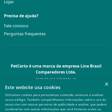
Lojas
Precisa de ajuda?
Fale conosco
Perguntas frequentes
PetCerto é uma marca da empresa Line Brasil
Comparadores Ltda.
CNPJ 07.153.627/0001-21
×
Av. Paulista, 1.636 Conj. 4 Pavilhão 15 - Bela Vista - São Paulo -
Este website usa cookies
SP
Utilizamos cookies para personalizar conteúdo, anúncios e analisar
© PetCerto - Todos os direitos reservados
nosso tráfego. Também compartilhamos informações sobre o uso do
nosso site com nossos parceiros de publicidade e análise, que podem
combiná-las com outras informações que você forneceu a eles ou