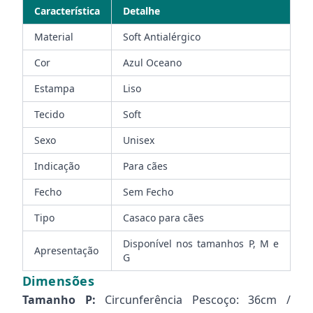
Característica
Detalhe
Material
Soft Antialérgico
Cor
Azul Oceano
Estampa
Liso
Tecido
Soft
Sexo
Unisex
Indicação
Para cães
Fecho
Sem Fecho
Tipo
Casaco para cães
Disponível nos tamanhos P, M e
Apresentação
G
Dimensões
Tamanho P:
Circunferência Pescoço: 36cm /