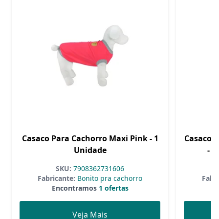
Casaco Para Cachorro Maxi Pink - 1
Casaco P
Unidade
- 
SKU:
7908362731606
Fabricante:
Bonito pra cachorro
Fabri
Encontramos
1 ofertas
Veja Mais