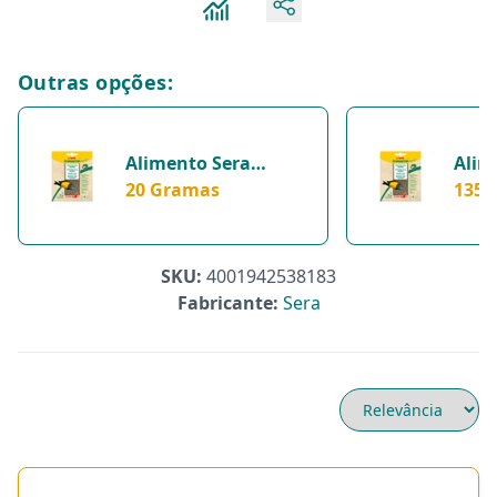
Outras opções:
Alimento Sera
Alim
Granugreen Nature
20 Gramas
Gran
135 
Para Ciclídeos - 20
Para 
Gramas
Gra
SKU:
4001942538183
Fabricante:
Sera