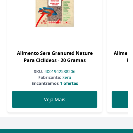
Alimento Sera Granured Nature
Aliment
Para Ciclideos - 20 Gramas
Pa
SKU:
4001942538206
Fabricante:
Sera
Encontramos
1 ofertas
Veja Mais