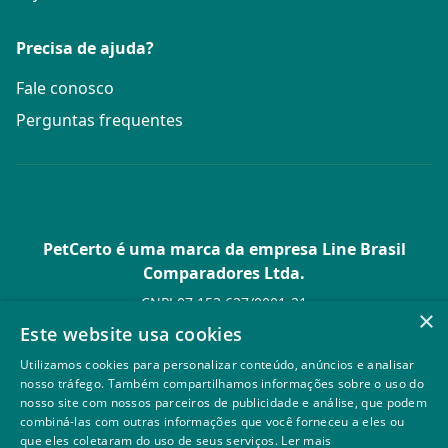
Precisa de ajuda?
Fale conosco
Perguntas frequentes
PetCerto é uma marca da empresa Line Brasil
Comparadores Ltda.
CNPJ 07.153.627/0001-21
×
Av. Paulista, 1.636 Conj. 4 Pavilhão 15 - Bela Vista - São Paulo -
Este website usa cookies
SP
Utilizamos cookies para personalizar conteúdo, anúncios e analisar
© PetCerto - Todos os direitos reservados
nosso tráfego. Também compartilhamos informações sobre o uso do
nosso site com nossos parceiros de publicidade e análise, que podem
combiná-las com outras informações que você forneceu a eles ou
que eles coletaram do uso de seus serviços.
Ler mais