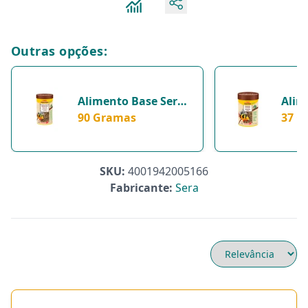
Outras opções:
Alimento Base Sera
Alim
Vipachips Nature -
90 Gramas
Vipa
37 G
Para Peixes - 90
Para 
Gramas
Gra
SKU:
4001942005166
Fabricante:
Sera