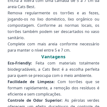
Encha a liteira com uma camada de 5 a 7 cm da
areia Cats Best.
Remova regularmente os torrões e as fezes,
jogando-os no lixo doméstico, lixo orgânico ou
compostagem. Conforme as normas locais, os
torrões também podem ser descartados no vaso
sanitário.
Complete com mais areia conforme necessário
para manter o nível entre 5 e 7 cm.
Vantagens
Eco-Friendly:
Feita com materiais totalmente
biodegradáveis, a Cats Best é a escolha perfeita
para quem se preocupa com o meio ambiente.
Facilidade de Limpeza:
Com torrões que se
formam rapidamente, a remoção dos resíduos é
eficiente e sem complicações.
Controle de Odor Superior:
As pérolas verdes
oferecem um efeito duradouro de controle de