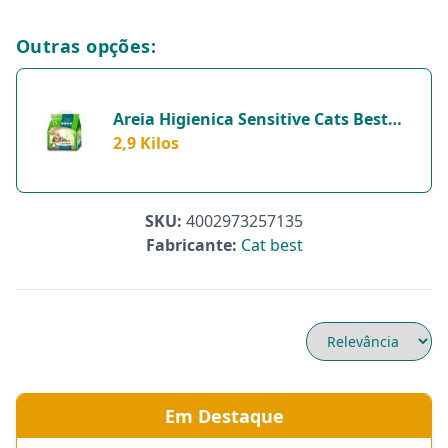
Outras opções:
Areia Higienica Sensitive Cats Best
Para Gatos - 2,9 Kilos
2,9 Kilos
SKU:
4002973257135
Fabricante:
Cat best
Em Destaque