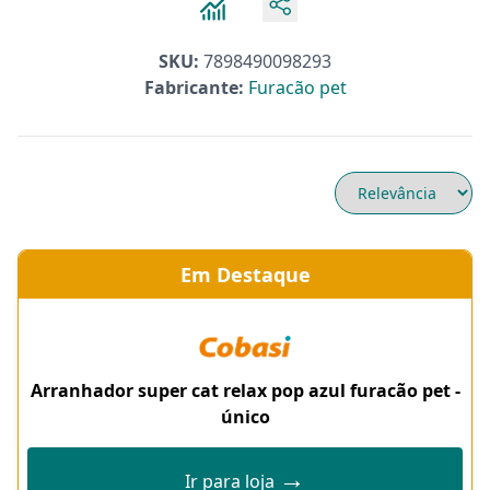
SKU:
7898490098293
Fabricante:
Furacão pet
Em Destaque
Arranhador super cat relax pop azul furacão pet -
único
→
Ir para loja