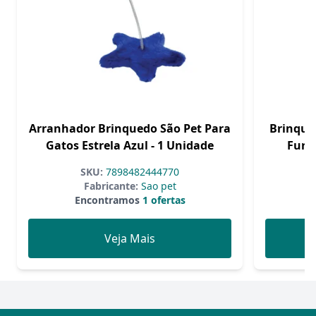
Arranhador Brinquedo São Pet Para
Brinque
Gatos Estrela Azul - 1 Unidade
Furac
SKU:
7898482444770
Fabricante:
Sao pet
F
Encontramos
1 ofertas
Veja Mais