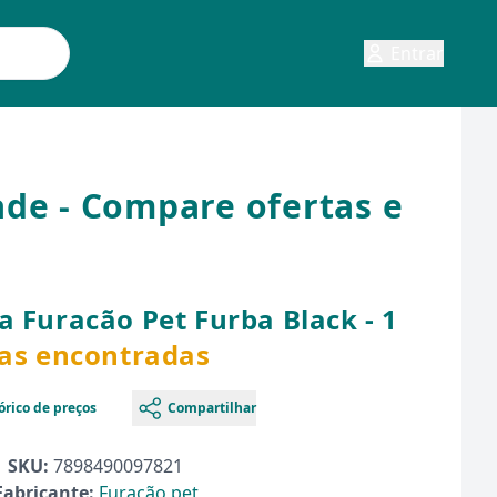
Entrar
ade - Compare ofertas e
a Furacão Pet Furba Black - 1
tas encontradas
órico de preços
Compartilhar
SKU:
7898490097821
Fabricante:
Furacão pet