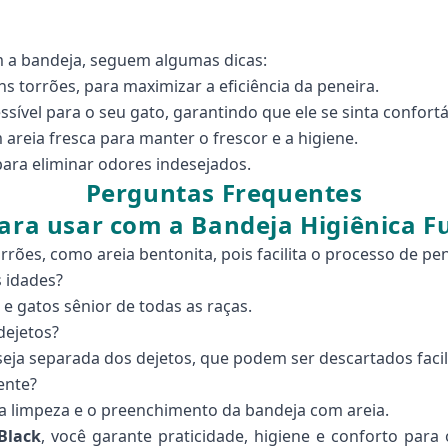
m a bandeja, seguem algumas dicas:
s torrões, para maximizar a eficiência da peneira.
sível para o seu gato, garantindo que ele se sinta confortá
reia fresca para manter o frescor e a higiene.
ara eliminar odores indesejados.
Perguntas Frequentes
para usar com a Bandeja Higiênica F
rões, como areia bentonita, pois facilita o processo de p
 idades?
 e gatos sênior de todas as raças.
dejetos?
 seja separada dos dejetos, que podem ser descartados faci
ente?
o a limpeza e o preenchimento da bandeja com areia.
Black
, você garante praticidade, higiene e conforto par