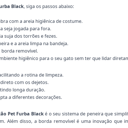
urba Black
, siga os passos abaixo:
ubra com a areia higiênica de costume.
a seja jogada para fora.
a suja dos torrões e fezes.
eira e a areia limpa na bandeja.
a borda removível.
iente higiênico para o seu gato sem ter que lidar direta
litando a rotina de limpeza.
direto com os dejetos.
ntindo longa duração.
ta a diferentes decorações.
cão Pet Furba Black
é o seu sistema de peneira que simplif
. Além disso, a borda removível é uma inovação que i