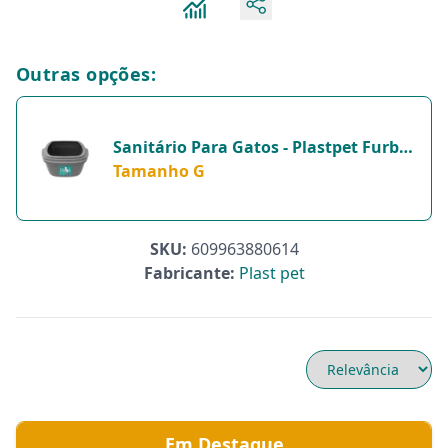
Outras opções:
Sanitário Para Gatos - Plastpet Furba
Taupe G - 1 Unidade - Tamanho G
Tamanho G
SKU:
609963880614
Fabricante:
Plast pet
Em Destaque