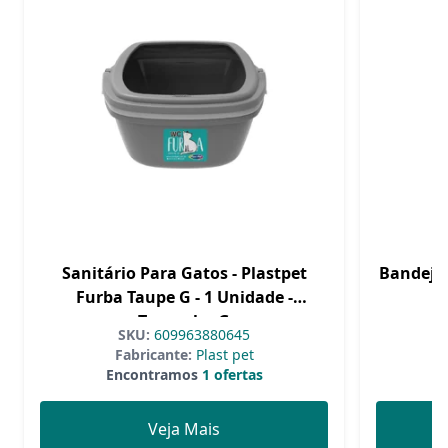
Sanitário Para Gatos - Plastpet
Bandeja 
Furba Taupe G - 1 Unidade -
Tamanho G
SKU:
609963880645
Fabricante:
Plast pet
Encontramos
1 ofertas
Veja Mais