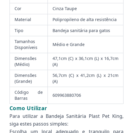
Cor
Cinza Taupe
Material
Polipropileno de alta resistência
Tipo
Bandeja sanitária para gatos
Tamanhos
Médio e Grande
Disponíveis
Dimensões
47,1cm (C) x 36,1cm (L) x 16,7cm
(Médio)
(A)
Dimensões
56,7cm (C) x 41,2cm (L) x 21cm
(Grande)
(A)
Código de
609963880706
Barras
Como Utilizar
Para utilizar a Bandeja Sanitária Plast Pet King,
siga estes passos simples:
Escolha um local adequado e tranquilo para