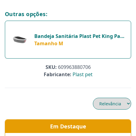
Outras opções:
Bandeja Sanitária Plast Pet King Para
Gatos - 1 Unidade - Tamanho M
Tamanho M
SKU:
609963880706
Fabricante:
Plast pet
Em Destaque