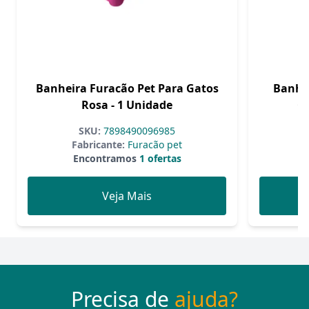
Banheira Furacão Pet Para Gatos
Banhei
Rosa - 1 Unidade
Ga
SKU:
7898490096985
Fabricante:
Furacão pet
F
Encontramos
1 ofertas
Veja Mais
Precisa de
ajuda?