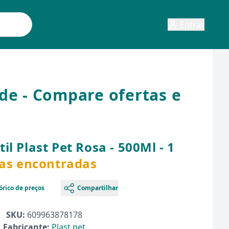
Entrar
ade - Compare ofertas e
l Plast Pet Rosa - 500Ml - 1
tas encontradas
órico de preços
Compartilhar
SKU:
609963878178
Fabricante:
Plast pet