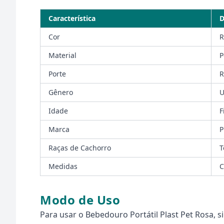
Característica
D
Cor
R
Material
P
Porte
R
Gênero
U
Idade
F
Marca
P
Raças de Cachorro
T
Medidas
C
Modo de Uso
Para usar o Bebedouro Portátil Plast Pet Rosa, s