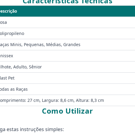
Características Técnicas
escrição
osa
olipropileno
aças Minis, Pequenas, Médias, Grandes
nissex
ilhote, Adulto, Sênior
last Pet
odas as Raças
omprimento: 27 cm, Largura: 8,6 cm, Altura: 8,3 cm
Como Utilizar
iga estas instruções simples: