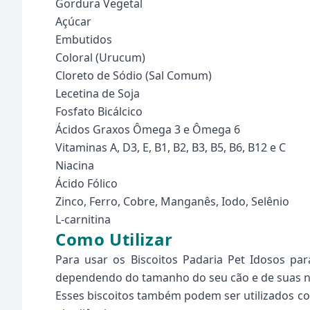
Gordura Vegetal
Açúcar
Embutidos
Coloral (Urucum)
Cloreto de Sódio (Sal Comum)
Lecetina de Soja
Fosfato Bicálcico
Ácidos Graxos Ômega 3 e Ômega 6
Vitaminas A, D3, E, B1, B2, B3, B5, B6, B12 e C
Niacina
Ácido Fólico
Zinco, Ferro, Cobre, Manganês, Iodo, Selênio
L-carnitina
Como Utilizar
Para usar os Biscoitos Padaria Pet Idosos p
dependendo do tamanho do seu cão e de suas nec
Esses biscoitos também podem ser utilizados com