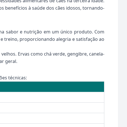
essidades alimentares de cães na terceira idade.
os benefícios à saúde dos cães idosos, tornando-
ina sabor e nutrição em um único produto. Com
e treino, proporcionando alegria e satisfação ao
 velhos. Ervas como chá verde, gengibre, canela-
r geral.
ões técnicas: