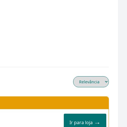
→
Ir para loja