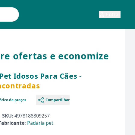
Entrar
are ofertas e economize
Pet Idosos Para Cães -
encontradas
órico de preços
Compartilhar
SKU:
4978188809257
Fabricante:
Padaria pet