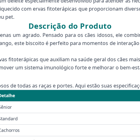
 um deleite especialmente desenvolvido para atender às nec
nriquecido com ervas fitoterápicas que proporcionam divers
u pet.
Descrição do Produto
apenas um agrado. Pensado para os cães idosos, ele comb
ango, este biscoito é perfeito para momentos de interação 
as fitoterápicas que auxiliam na saúde geral dos cães mais
mover um sistema imunológico forte e melhorar o bem-esta
sos de todas as raças e portes. Aqui estão suas especificaç
Detalhe
Sênior
Standard
Cachorros