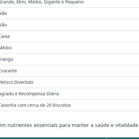
Grande, Mini, Médio, Gigante e Pequeno
Não
Não
Caixa
Médio
Frango
Crocante
Petisco Divertido
Agrado e Recompensa Diária
Caixinha com cerca de 20 biscoitos
em nutrientes essenciais para manter a saúde e vitalidade 