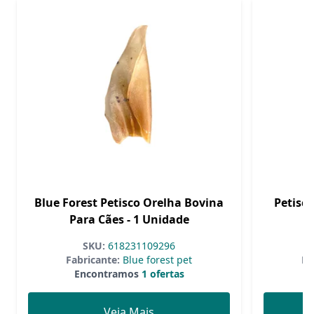
Blue Forest Petisco Orelha Bovina
Petisc
Para Cães - 1 Unidade
Pa
SKU:
618231109296
Fabricante:
Blue forest pet
Fa
Encontramos
1 ofertas
Veja Mais