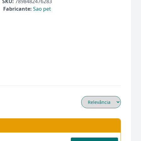
SKU:
7898482476283
Fabricante:
Sao pet