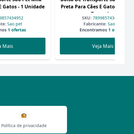
E Gatos - 1 Unidade
Preta Para Cães E Gatos - 1 Un
- Tamanho P
9857434952
SKU:
7899857434907
te:
Sao pet
Fabricante:
Sao pet
mos
1 ofertas
Encontramos
1 ofertas
a Mais
Veja Mais
Política de privacidade