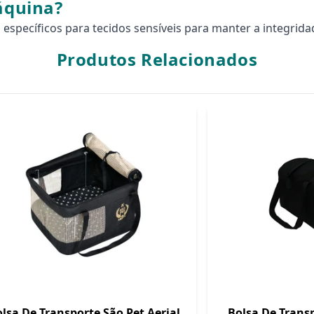
máquina?
specíficos para tecidos sensíveis para manter a integrida
Produtos Relacionados
lsa De Transporte São Pet Aerial
Bolsa De Transp