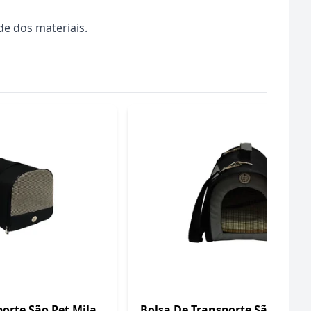
de dos materiais.
orte São Pet Mila
Bolsa De Transporte São Pet P-