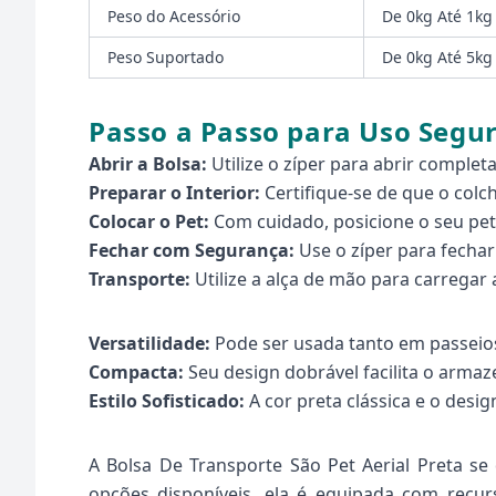
Peso do Acessório
De 0kg Até 1kg
Peso Suportado
De 0kg Até 5kg
Passo a Passo para Uso Segu
Abrir a Bolsa:
Utilize o zíper para abrir complet
Preparar o Interior:
Certifique-se de que o colc
Colocar o Pet:
Com cuidado, posicione o seu pet 
Fechar com Segurança:
Use o zíper para fechar
Transporte:
Utilize a alça de mão para carrega
Versatilidade:
Pode ser usada tanto em passeios
Compacta:
Seu design dobrável facilita o arm
Estilo Sofisticado:
A cor preta clássica e o desi
A Bolsa De Transporte São Pet Aerial Preta se
opções disponíveis, ela é equipada com recur