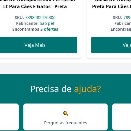
Lt Para Cães E Gatos - Preta
Preta Para Cães 
SKU:
7898482476306
SKU:
789
Fabricante:
Sao pet
Fabrican
Encontramos
3 ofertas
Encontra
Veja Mais
Vej
Precisa de
ajuda?
Perguntas frequentes