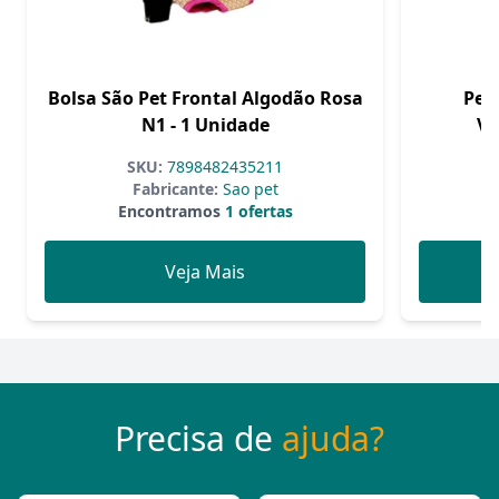
Bolsa São Pet Frontal Algodão Rosa
Peit
N1 - 1 Unidade
Ve
SKU:
7898482435211
Fabricante:
Sao pet
Encontramos
1 ofertas
Veja Mais
Precisa de
ajuda?