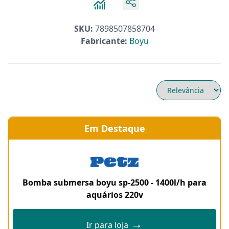
SKU:
7898507858704
Fabricante:
Boyu
Em Destaque
Bomba submersa boyu sp-2500 - 1400l/h para
aquários 220v
→
Ir para loja