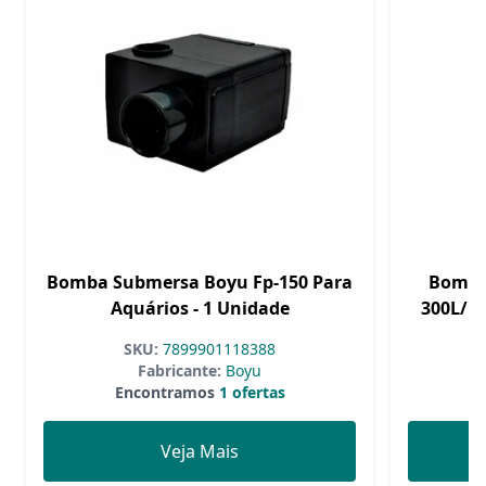
Bomba Submersa Boyu Fp-150 Para
Bomba
Aquários - 1 Unidade
300L/H 
SKU:
7899901118388
Fabricante:
Boyu
Encontramos
1 ofertas
Veja Mais