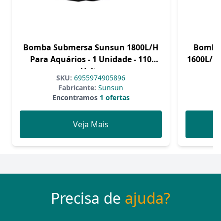
Bomba Submersa Sunsun 1800L/H
Bomba 
Para Aquários - 1 Unidade - 110
1600L/H 
Volts
SKU:
6955974905896
Fabricante:
Sunsun
Encontramos
1 ofertas
Veja Mais
Precisa de
ajuda?