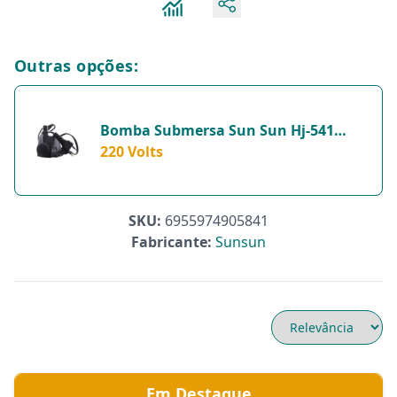
Outras opções:
Bomba Submersa Sun Sun Hj-541
400L/H Para Aquários - 220 Volts
220 Volts
SKU:
6955974905841
Fabricante:
Sunsun
Em Destaque