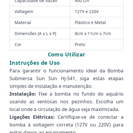
Capacidade de Vazão
400 L/h
Voltagem
127V e 220V
Material
Plástico e Metal
Dimensões (A x L x P)
8cm x 11cm x 7cm
Cor
Preto
Como Utilizar
Instruções de Uso
Para garantir o funcionamento ideal da Bomba
Submersa Sun Sun Hj-541, siga estas etapas
simples de instalação e manutenção:
Instalação:
Fixe a bomba no fundo do aquário
usando as ventosas nos pezinhos. Escolha um
local onde a circulação de água seja maximizada.
Ligações Elétricas:
Certifique-se de conectar a
bomba à voltagem correta (127V ou 220V) para
evitar danos ao equipamento.