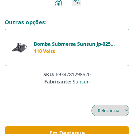
Outras opções:
Bomba Submersa Sunsun Jp-025
1600L/H Para Aquários - 1 Unidade -
110 Volts
110 Volts
SKU:
6934781298520
Fabricante:
Sunsun
Em Destaque