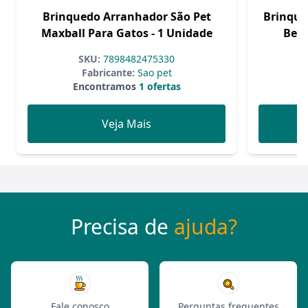
Brinquedo Arranhador São Pet
Brinque
Maxball Para Gatos - 1 Unidade
Ben 
SKU:
7898482475330
Fabricante:
Sao pet
Encontramos
1 ofertas
Veja Mais
Precisa de
ajuda?
Fale conosco
Perguntas frequentes