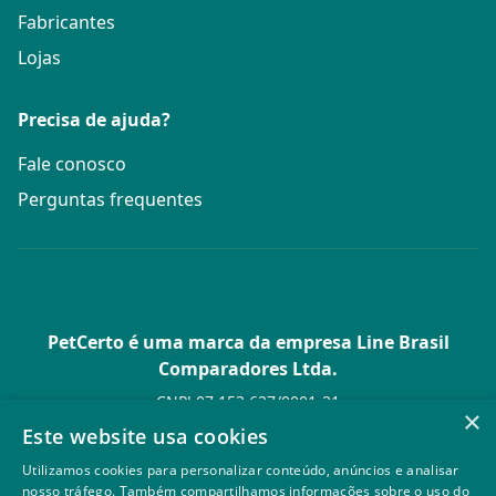
Fabricantes
Lojas
Precisa de ajuda?
Fale conosco
Perguntas frequentes
PetCerto é uma marca da empresa Line Brasil
Comparadores Ltda.
CNPJ 07.153.627/0001-21
×
Av. Paulista, 1.636 Conj. 4 Pavilhão 15 - Bela Vista - São Paulo -
Este website usa cookies
SP
Utilizamos cookies para personalizar conteúdo, anúncios e analisar
© PetCerto - Todos os direitos reservados
nosso tráfego. Também compartilhamos informações sobre o uso do