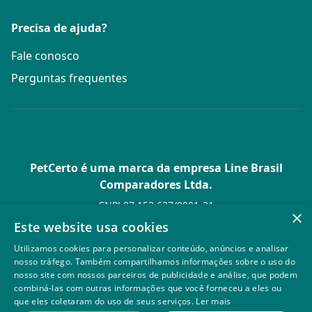
Precisa de ajuda?
Fale conosco
Perguntas frequentes
PetCerto é uma marca da empresa Line Brasil
Comparadores Ltda.
CNPJ 07.153.627/0001-21
×
Av. Paulista, 1.636 Conj. 4 Pavilhão 15 - Bela Vista - São Paulo -
Este website usa cookies
SP
Utilizamos cookies para personalizar conteúdo, anúncios e analisar
© PetCerto - Todos os direitos reservados
nosso tráfego. Também compartilhamos informações sobre o uso do
nosso site com nossos parceiros de publicidade e análise, que podem
combiná-las com outras informações que você forneceu a eles ou
que eles coletaram do uso de seus serviços.
Ler mais