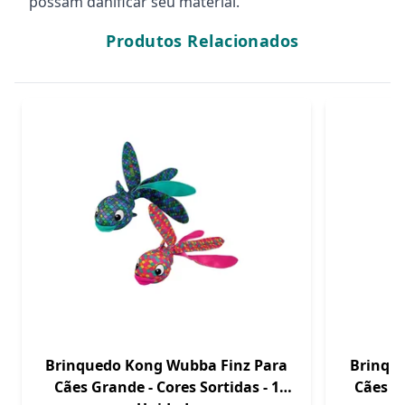
possam danificar seu material.
Produtos Relacionados
Brinquedo Kong Wubba Finz Para
Brinqu
Cães Grande - Cores Sortidas - 1
Cães - 