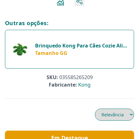
Outras opções:
Brinquedo Kong Para Cães Cozie Ali
Alligator Verde - Tamanho GG
Tamanho GG
SKU:
035585265209
Fabricante:
Kong
Em Destaque