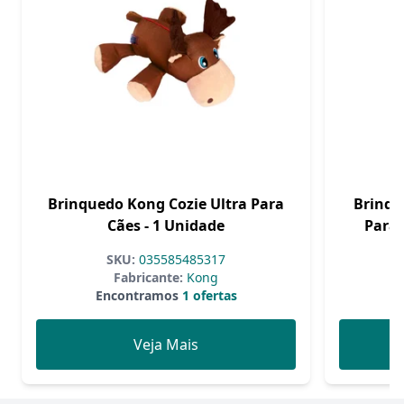
Brinquedo Kong Cozie Ultra Para
Brinqu
Cães - 1 Unidade
Para 
SKU:
035585485317
Fabricante:
Kong
Encontramos
1 ofertas
Veja Mais