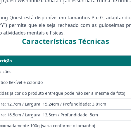
ng Quest Wishbone é uma adição essencial à rotina de brinc
 o Kong Quest está disponível em tamanhos P e G, adaptando
Y”) permite que ele seja recheado com as guloseimas p
atividades mentais e físicas.
Características Técnicas
crição
a cães
tico flexível e colorido
tidas (a cor do produto entregue pode não ser a mesma da foto)
ura: 12,7cm / Largura: 15,24cm / Profundidade: 3,81cm
ura: 16,5cm / Largura: 13,5cm / Profundidade: 5cm
oximadamente 100g (varia conforme o tamanho)