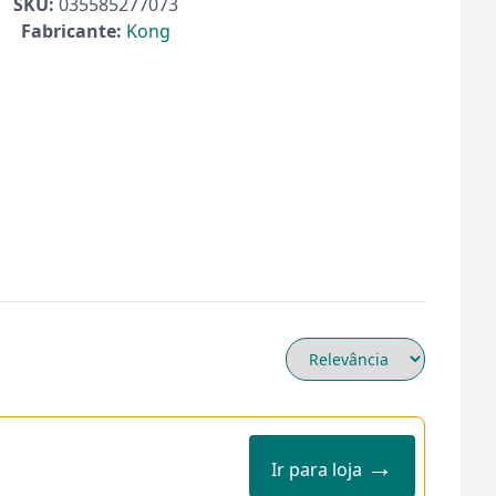
SKU:
035585277073
Fabricante:
Kong
→
Ir para loja