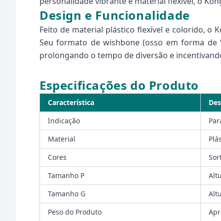
personalidade vibrante e material flexível, o Ko
Design e Funcionalidade
Feito de material plástico flexível e colorido,
Seu formato de wishbone (osso em forma de “
prolongando o tempo de diversão e incentivando 
Especificações do Produto
Característica
Des
Indicação
Par
Material
Plás
Cores
Sor
Tamanho P
Alt
Tamanho G
Alt
Peso do Produto
Apr