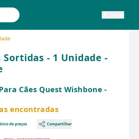
Entrar
idade
Sortidas - 1 Unidade -
e
Para Cães Quest Wishbone -
1
tas encontradas
órico de preços
Compartilhar