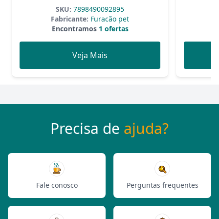
SKU:
7898490092895
Fabricante:
Furacão pet
F
Encontramos
1 ofertas
Veja Mais
Precisa de
ajuda?
Fale conosco
Perguntas frequentes