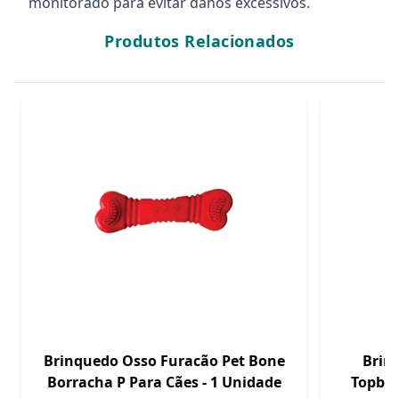
monitorado para evitar danos excessivos.
Produtos Relacionados
Brinquedo Osso Furacão Pet Bone
Brin
Borracha P Para Cães - 1 Unidade
Topbon