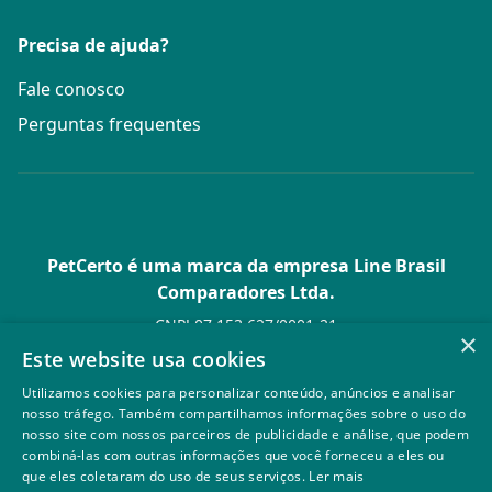
Precisa de ajuda?
Fale conosco
Perguntas frequentes
PetCerto é uma marca da empresa Line Brasil
Comparadores Ltda.
CNPJ 07.153.627/0001-21
×
Av. Paulista, 1.636 Conj. 4 Pavilhão 15 - Bela Vista - São Paulo -
Este website usa cookies
SP
Utilizamos cookies para personalizar conteúdo, anúncios e analisar
© PetCerto - Todos os direitos reservados
nosso tráfego. Também compartilhamos informações sobre o uso do
nosso site com nossos parceiros de publicidade e análise, que podem
combiná-las com outras informações que você forneceu a eles ou
que eles coletaram do uso de seus serviços.
Ler mais