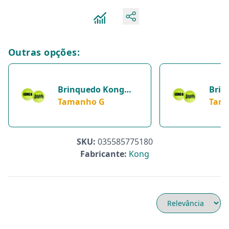
Outras opções:
Brinquedo Kong
Brin
Cães Squeaker
Tamanho G
Cães
Tam
Tennis Balls
Tenn
Amarelo - Tamanho
Amar
G
M
SKU:
035585775180
Fabricante:
Kong