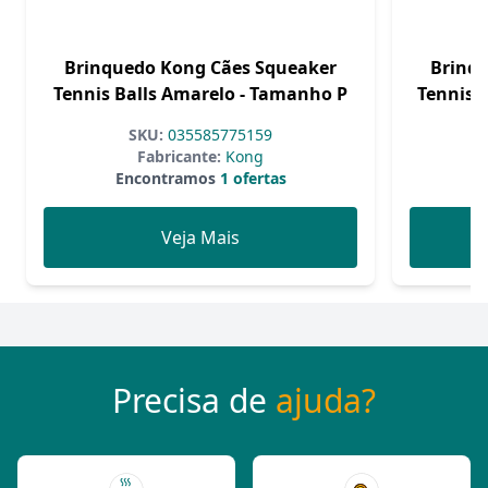
Brinquedo Kong Cães Squeaker
Brinq
Tennis Balls Amarelo - Tamanho P
Tennis 
SKU:
035585775159
Fabricante:
Kong
Encontramos
1 ofertas
Veja Mais
Precisa de
ajuda?