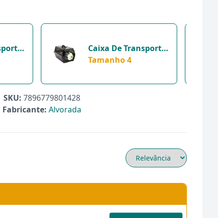
sporte
Caixa De Transporte
Preta
Alvorada New Preta
Tamanho 4
tos -
Para Cães E Gatos -
Tamanho 4
SKU:
7896779801428
Fabricante:
Alvorada