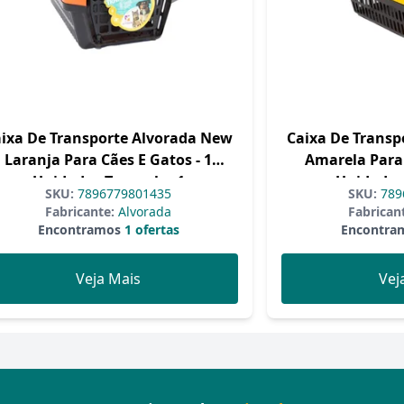
ixa De Transporte Alvorada New
Caixa De Transp
Laranja Para Cães E Gatos - 1
Amarela Para 
Unidade - Tamanho 1
Unidade 
SKU:
7896779801435
SKU:
789
Fabricante:
Alvorada
Fabrican
Encontramos
1 ofertas
Encontra
Veja Mais
Vej