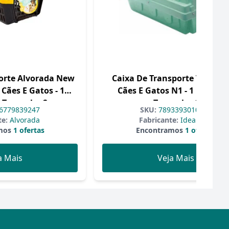
orte Alvorada New
Caixa De Transporte Verde P
Cães E Gatos - 1
Cães E Gatos N1 - 1 Unidade
- Tamanho 2
Tamanho 1
6779839247
SKU:
7893393010069
te:
Alvorada
Fabricante:
Ideal dog
mos
1 ofertas
Encontramos
1 ofertas
a Mais
Veja Mais