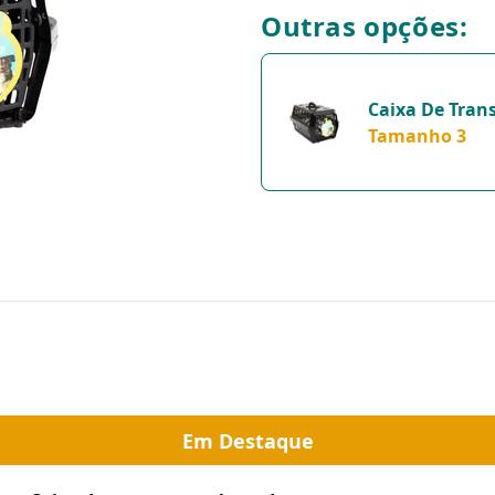
Outras opções:
Caixa De Tran
Alvorada New 
Tamanho 3
Para Cães E Ga
Tamanho 3
Em Destaque