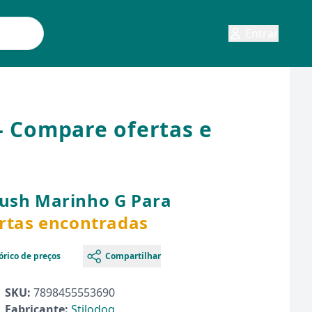
Entrar
- Compare ofertas e
lush Marinho G Para
ertas encontradas
órico de preços
Compartilhar
SKU:
7898455553690
Fabricante:
Stilodog