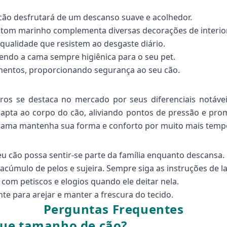
 cão desfrutará de um descanso suave e acolhedor.
om marinho complementa diversas decorações de interio
qualidade que resistem ao desgaste diário.
tendo a cama sempre higiênica para o seu pet.
amentos, proporcionando segurança ao seu cão.
os se destaca no mercado por seus diferenciais notávei
pta ao corpo do cão, aliviando pontos de pressão e pro
a cama mantenha sua forma e conforto por muito mais tem
u cão possa sentir-se parte da família enquanto descansa.
acúmulo de pelos e sujeira. Sempre siga as instruções de l
o com petiscos e elogios quando ele deitar nela.
te para arejar e manter a frescura do tecido.
Perguntas Frequentes
que tamanho de cão?