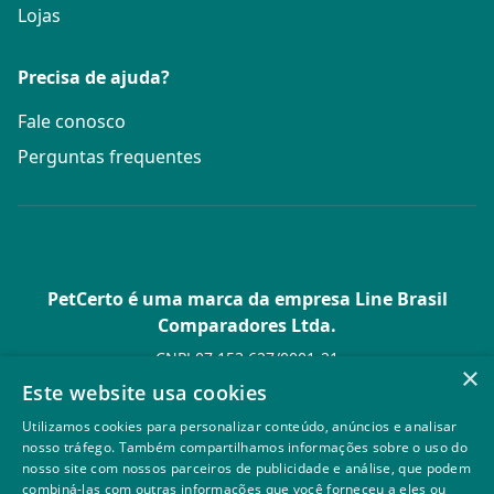
Lojas
Precisa de ajuda?
Fale conosco
Perguntas frequentes
PetCerto é uma marca da empresa Line Brasil
Comparadores Ltda.
CNPJ 07.153.627/0001-21
×
Av. Paulista, 1.636 Conj. 4 Pavilhão 15 - Bela Vista - São Paulo -
Este website usa cookies
SP
Utilizamos cookies para personalizar conteúdo, anúncios e analisar
© PetCerto - Todos os direitos reservados
nosso tráfego. Também compartilhamos informações sobre o uso do
nosso site com nossos parceiros de publicidade e análise, que podem
combiná-las com outras informações que você forneceu a eles ou