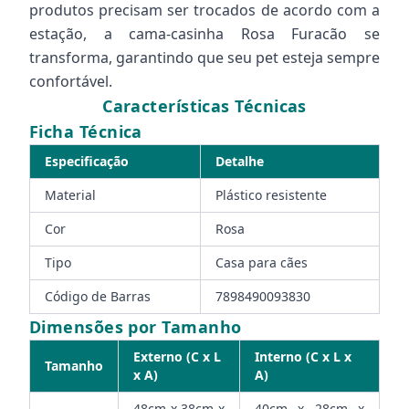
produtos precisam ser trocados de acordo com a
estação, a cama-casinha Rosa Furacão se
transforma, garantindo que seu pet esteja sempre
confortável.
Características Técnicas
Ficha Técnica
Especificação
Detalhe
Material
Plástico resistente
Cor
Rosa
Tipo
Casa para cães
Código de Barras
7898490093830
Dimensões por Tamanho
Externo (C x L
Interno (C x L x
Tamanho
x A)
A)
48cm x 38cm x
40cm x 28cm x