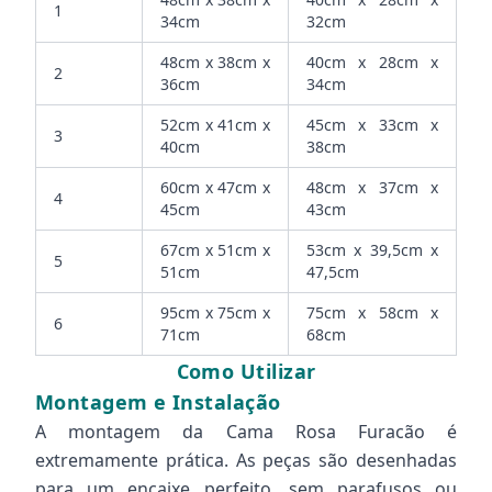
1
34cm
32cm
48cm x 38cm x
40cm x 28cm x
2
36cm
34cm
52cm x 41cm x
45cm x 33cm x
3
40cm
38cm
60cm x 47cm x
48cm x 37cm x
4
45cm
43cm
67cm x 51cm x
53cm x 39,5cm x
5
51cm
47,5cm
95cm x 75cm x
75cm x 58cm x
6
71cm
68cm
Como Utilizar
Montagem e Instalação
A montagem da Cama Rosa Furacão é
extremamente prática. As peças são desenhadas
para um encaixe perfeito, sem parafusos ou