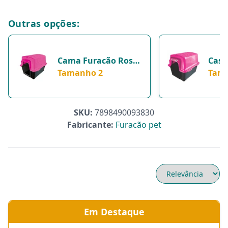
Outras opções:
Cama Furacão Rosa
Casa
Para Cachorros -
Tamanho 2
Cães
Tam
Tamanho 2
Unid
1
SKU:
7898490093830
Fabricante:
Furacão pet
Em Destaque