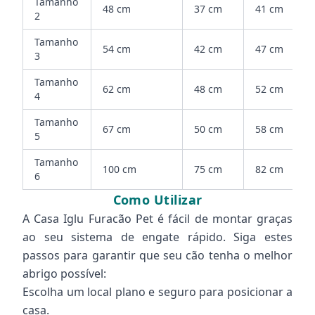
Tamanho
48 cm
37 cm
41 cm
2
Tamanho
54 cm
42 cm
47 cm
3
Tamanho
62 cm
48 cm
52 cm
4
Tamanho
67 cm
50 cm
58 cm
5
Tamanho
100 cm
75 cm
82 cm
6
Como Utilizar
A Casa Iglu Furacão Pet é fácil de montar graças
ao seu sistema de engate rápido. Siga estes
passos para garantir que seu cão tenha o melhor
abrigo possível:
Escolha um local plano e seguro para posicionar a
casa.