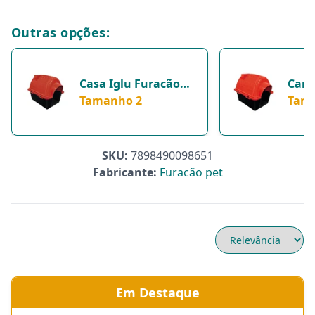
Outras opções:
Casa Iglu Furacão
Cama
Pet Para Cachorros -
Tamanho 2
Pet 
Tam
Vermelha - Tamanho
Tama
2
Cães
SKU:
7898490098651
Fabricante:
Furacão pet
Em Destaque