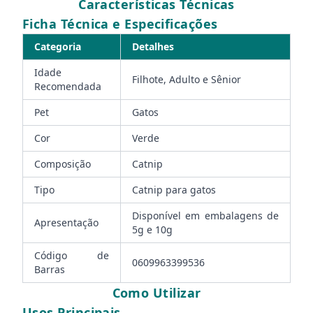
Características Técnicas
Ficha Técnica e Especificações
Categoria
Detalhes
Idade
Filhote, Adulto e Sênior
Recomendada
Pet
Gatos
Cor
Verde
Composição
Catnip
Tipo
Catnip para gatos
Disponível em embalagens de
Apresentação
5g e 10g
Código de
0609963399536
Barras
Como Utilizar
Usos Principais