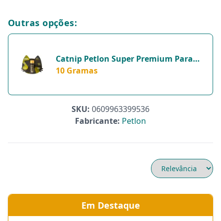
Outras opções:
Catnip Petlon Super Premium Para
Gatos - Brinquedo Com Erva Do Gato -
10 Gramas
10 Gramas
SKU:
0609963399536
Fabricante:
Petlon
Em Destaque