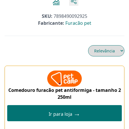
SKU:
7898490092925
Fabricante:
Furacão pet
Comedouro furacão pet antiformiga - tamanho 2
250ml
→
Ir para loja