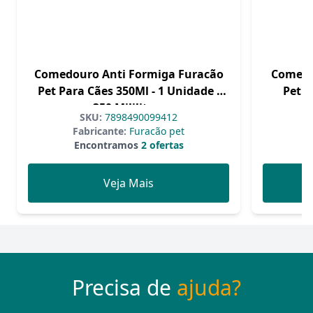
Comedouro Anti Formiga Furacão
Comedo
Pet Para Cães 350Ml - 1 Unidade -
Pet P
350 Mililitros
SKU:
7898490099412
Fabricante:
Furacão pet
F
Encontramos
2 ofertas
Veja Mais
Precisa de
ajuda?