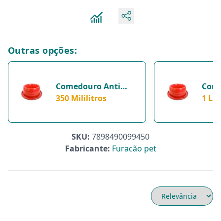
Outras opções:
Comedouro Anti
Come
Formiga Furacão Pet
350 Mililitros
Form
1 Lit
Para Cães 350Ml - 1
Verm
Unidade - 350
Gatos
Mililitros
SKU:
7898490099450
Fabricante:
Furacão pet