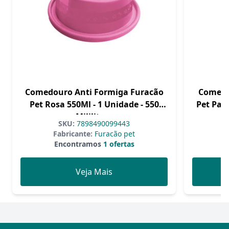
Comedouro Anti Formiga Furacão
Comedo
Pet Rosa 550Ml - 1 Unidade - 550
Pet Par
Mililitros
SKU:
7898490099443
Fabricante:
Furacão pet
F
Encontramos
1 ofertas
Veja Mais