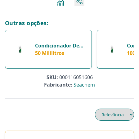
Outras opções:
Condicionador De
Cond
Água Seachem
50 Mililitros
Seac
100 M
Flourish - 1 Unidade
Para 
- 50 Mililitros
Milil
SKU:
000116051606
Fabricante:
Seachem