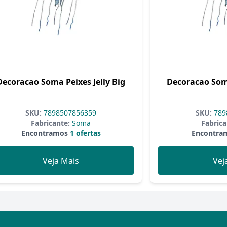
Decoracao Soma Peixes Jelly Big
Decoracao Soma
SKU:
7898507856359
SKU:
789
Fabricante:
Soma
Fabrica
Encontramos
1 ofertas
Encontra
Veja Mais
Vej