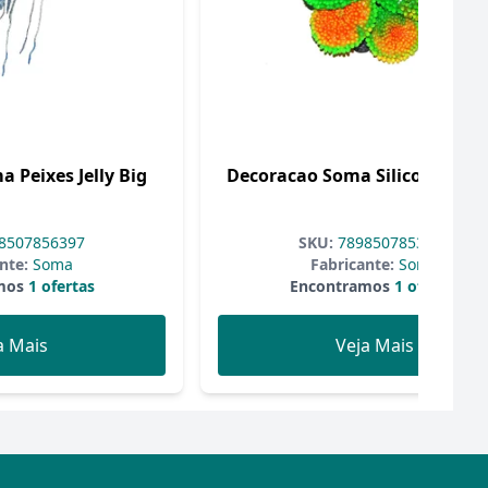
 Peixes Jelly Big
Decoracao Soma Silicone Rico
8507856397
SKU:
7898507853242
nte:
Soma
Fabricante:
Soma
mos
1 ofertas
Encontramos
1 ofertas
a Mais
Veja Mais