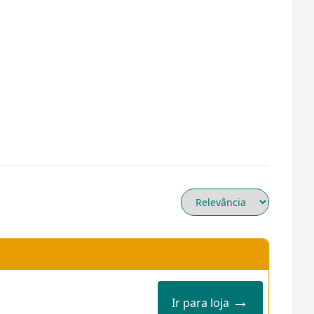
→
Ir para loja