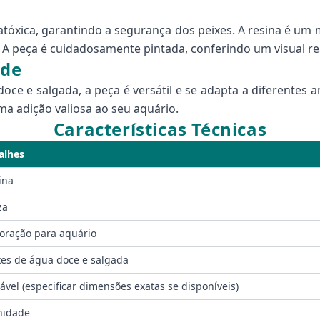
 atóxica, garantindo a segurança dos peixes. A resina é um m
A peça é cuidadosamente pintada, conferindo um visual rea
ade
ce e salgada, a peça é versátil e se adapta a diferentes 
a adição valiosa ao seu aquário.
Características Técnicas
alhes
ina
za
oração para aquário
xes de água doce e salgada
iável (especificar dimensões exatas se disponíveis)
nidade