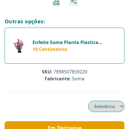
Outras opções:
Enfeite Soma Planta Plastica
Economy Mod433 Para Aquarios - 10
10 Centímetros
Centímetros
SKU:
7898507859220
Fabricante:
Soma
Em Destaque