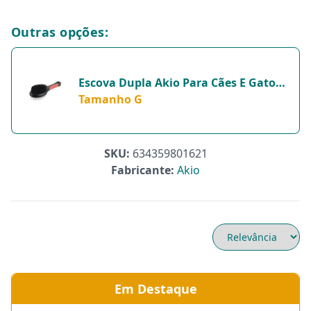
Outras opções:
Escova Dupla Akio Para Cães E Gatos -
1 Unidade - Tamanho G
Tamanho G
SKU:
634359801621
Fabricante:
Akio
Em Destaque