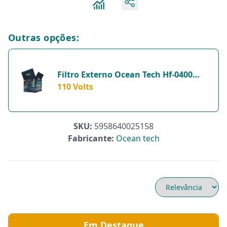
Outras opções:
Filtro Externo Ocean Tech Hf-0400
450Lh Para Aquários - 110 Volts
110 Volts
SKU:
5958640025158
Fabricante:
Ocean tech
Em Destaque