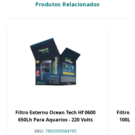
Produtos Relacionados
Filtro Externo Ocean Tech Hf 0600
Filtro 
650Lh Para Aquarios - 220 Volts
100Lh 
SKU:
7893595584795