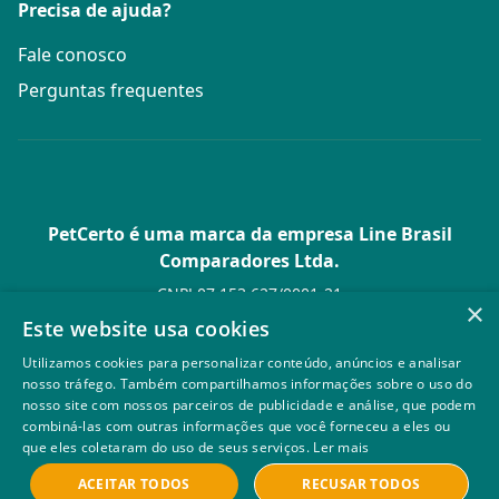
Precisa de ajuda?
Fale conosco
Perguntas frequentes
PetCerto é uma marca da empresa Line Brasil
Comparadores Ltda.
CNPJ 07.153.627/0001-21
×
Av. Paulista, 1.636 Conj. 4 Pavilhão 15 - Bela Vista - São Paulo -
Este website usa cookies
SP
Utilizamos cookies para personalizar conteúdo, anúncios e analisar
© PetCerto - Todos os direitos reservados
nosso tráfego. Também compartilhamos informações sobre o uso do
nosso site com nossos parceiros de publicidade e análise, que podem
combiná-las com outras informações que você forneceu a eles ou
que eles coletaram do uso de seus serviços.
Ler mais
ACEITAR TODOS
RECUSAR TODOS