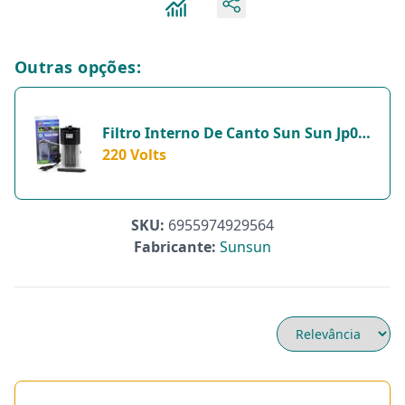
Outras opções:
Filtro Interno De Canto Sun Sun Jp092
250L/H - 220 Volts
220 Volts
SKU:
6955974929564
Fabricante:
Sunsun