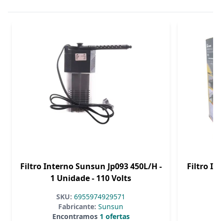
Filtro Interno Sunsun Jp093 450L/H -
Filtro I
1 Unidade - 110 Volts
-
SKU:
6955974929571
Fabricante:
Sunsun
Encontramos
1 ofertas