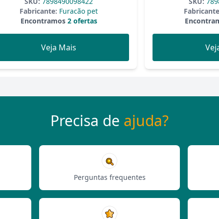
SKU:
7898490098422
SKU:
789
Fabricante:
Furacão pet
Fabricante
Encontramos
2 ofertas
Encontra
Veja Mais
Vej
Precisa de
ajuda?
Perguntas frequentes