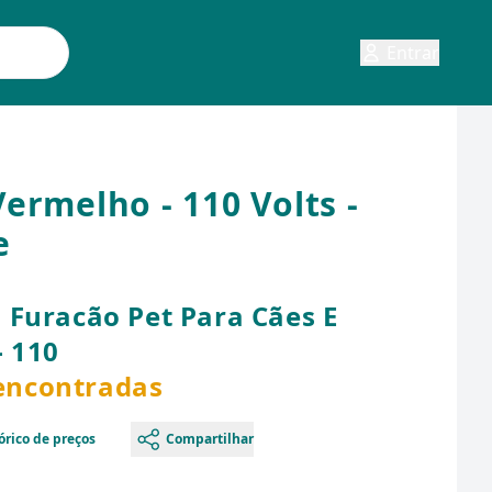
Entrar
ermelho - 110 Volts -
e
 Furacão Pet Para Cães E
- 110
 encontradas
órico de preços
Compartilhar