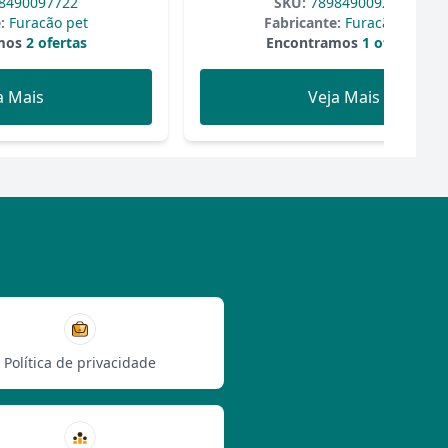
8490097722
SKU:
7898490092338
:
Furacão pet
Fabricante:
Furacão pet
mos
2 ofertas
Encontramos
1 ofertas
a Mais
Veja Mais
Política de privacidade