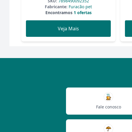
SKU:
7898490092352
Fabricante:
Furacão pet
Encontramos
1 ofertas
Veja Mais
Fale conosco