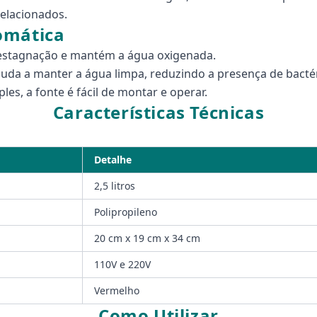
relacionados.
omática
 estagnação e mantém a água oxigenada.
juda a manter a água limpa, reduzindo a presença de bactér
es, a fonte é fácil de montar e operar.
Características Técnicas
Detalhe
2,5 litros
Polipropileno
20 cm x 19 cm x 34 cm
110V e 220V
Vermelho
Como Utilizar