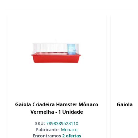
Gaiola Criadeira Hamster Mônaco
Gaiola T
Vermelha - 1 Unidade
SKU:
7898389523110
Fabricante:
Monaco
Encontramos
2 ofertas