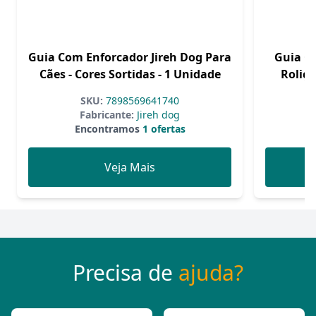
Guia Com Enforcador Jireh Dog Para
Guia C
Cães - Cores Sortidas - 1 Unidade
Roliça
SKU:
7898569641740
Fabricante:
Jireh dog
Encontramos
1 ofertas
Veja Mais
Precisa de
ajuda?