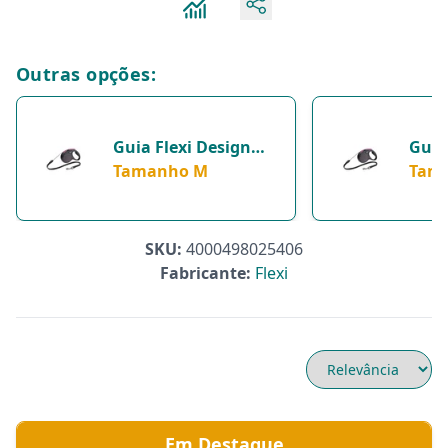
Outras opções:
Guia Flexi Design
Guia
Preto E Rosa Para
Tamanho M
Pret
Tam
Cachorros - Cordão -
Cães
Tamanho M
SKU:
4000498025406
Fabricante:
Flexi
Em Destaque