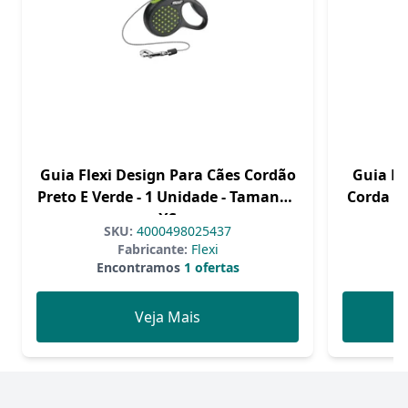
Guia Flexi Design Para Cães Cordão
Guia Du
Preto E Verde - 1 Unidade - Tamanho
Corda Pr
XS
SKU:
4000498025437
Fabricante:
Flexi
Encontramos
1 ofertas
Veja Mais