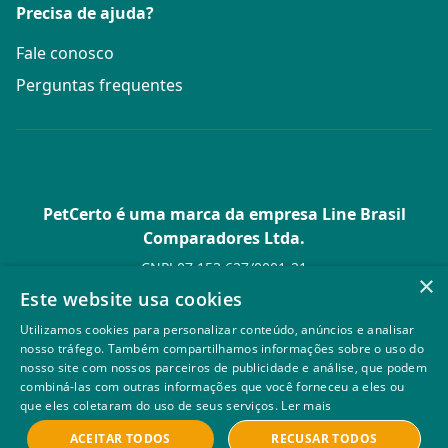
Precisa de ajuda?
Fale conosco
Perguntas frequentes
PetCerto é uma marca da empresa Line Brasil
Comparadores Ltda.
CNPJ 07.153.627/0001-21
×
Av. Paulista, 1.636 Conj. 4 Pavilhão 15 - Bela Vista - São Paulo -
Este website usa cookies
SP
Utilizamos cookies para personalizar conteúdo, anúncios e analisar
© PetCerto - Todos os direitos reservados
nosso tráfego. Também compartilhamos informações sobre o uso do
nosso site com nossos parceiros de publicidade e análise, que podem
combiná-las com outras informações que você forneceu a eles ou
que eles coletaram do uso de seus serviços.
Ler mais
ACEITAR TODOS
RECUSAR TODOS