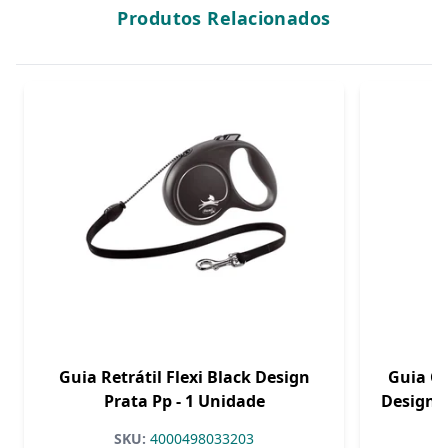
Produtos Relacionados
Guia Retrátil Flexi Black Design
Guia Co
Prata Pp - 1 Unidade
Design A
SKU:
4000498033203