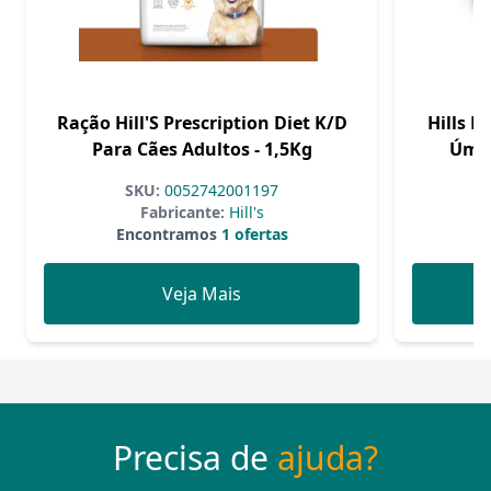
Ração Hill'S Prescription Diet K/D
Hills P
Para Cães Adultos - 1,5Kg
Úmid
SKU:
0052742001197
Fabricante:
Hill's
Encontramos
1 ofertas
Veja Mais
Precisa de
ajuda?