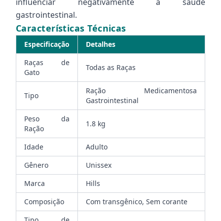
influenciar negativamente a saúde
gastrointestinal.
Características Técnicas
Especificação
Detalhes
Raças de
Todas as Raças
Gato
Ração Medicamentosa
Tipo
Gastrointestinal
Peso da
1.8 kg
Ração
Idade
Adulto
Gênero
Unissex
Marca
Hills
Composição
Com transgênico, Sem corante
Tipo de