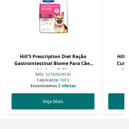
Hill'S Prescription Diet Ração
Hills
Gastrointestinal Biome Para Cães
Cuida
Adultos - 3,6Kg
Adu
SKU:
52742024530
Fabricante:
Hill's
Encontramos
2 ofertas
Veja Mais