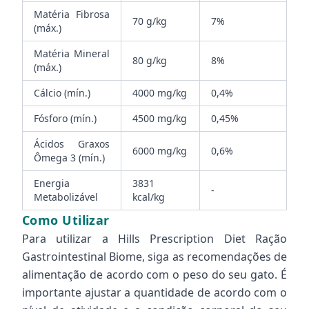
Matéria Fibrosa
70 g/kg
7%
(máx.)
Matéria Mineral
80 g/kg
8%
(máx.)
Cálcio (mín.)
4000 mg/kg
0,4%
Fósforo (mín.)
4500 mg/kg
0,45%
Ácidos Graxos
6000 mg/kg
0,6%
Ômega 3 (mín.)
Energia
3831
-
Metabolizável
kcal/kg
Como Utilizar
Para utilizar a Hills Prescription Diet Ração
Gastrointestinal Biome, siga as recomendações de
alimentação de acordo com o peso do seu gato. É
importante ajustar a quantidade de acordo com o