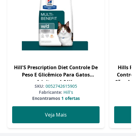
Hill'S Prescription Diet Controle De
Hills P
Peso E Glicêmico Para Gatos
Control
Adultos - 1,81Kg
Cães Adu
SKU:
0052742615905
Fabricante:
Hill's
Encontramos
1 ofertas
Veja Mais